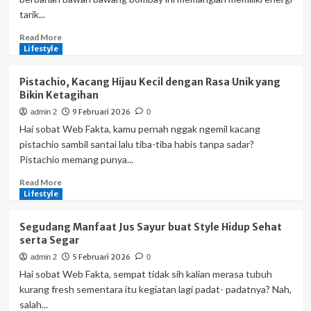
Bikin
tarik...
Penampilan
Makin
Read
Read More
Berkesan
more
Lifestyle
about
Onion
Pistachio, Kacang Hijau Kecil dengan Rasa Unik yang
Ring
Bikin Ketagihan
Renyah
9 Februari 2026
admin 2
0
Kesukaan
Seluruh
Hai sobat Web Fakta, kamu pernah nggak ngemil kacang
Golongan
pistachio sambil santai lalu tiba-tiba habis tanpa sadar?
yang
Pistachio memang punya...
Senantiasa
Menggoda
Read
Read More
more
Lifestyle
about
Pistachio,
Segudang Manfaat Jus Sayur buat Style Hidup Sehat
Kacang
serta Segar
Hijau
5 Februari 2026
admin 2
0
Kecil
dengan
Hai sobat Web Fakta, sempat tidak sih kalian merasa tubuh
Rasa
kurang fresh sementara itu kegiatan lagi padat- padatnya? Nah,
Unik
salah...