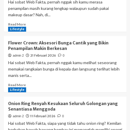
Lembut
Hai sobat Web Fakta, pernah nggak sih kamu merasa
buat
penampilan masih kurang lengkap walaupun sudah pakai
Rambut
makeup dasar? Nah, di...
Sehat
serta
Read
Read More
Kulit
more
Lifestyle
Kepala
about
Sensitif
Eyeshadow:
Flower Crown: Aksesori Bunga Cantik yang Bikin
Sentuhan
Penampilan Makin Berkesan
Warna
21 Februari 2026
admin 2
0
yang
Bikin
Hai sobat Web Fakta, pernah nggak kamu melihat seseorang
Mata
memakai rangkaian bunga di kepala dan langsung terlihat lebih
Makin
manis serta...
Bicara
Read
Read More
more
Lifestyle
about
Flower
Onion Ring Renyah Kesukaan Seluruh Golongan yang
Crown:
Senantiasa Menggoda
Aksesori
11 Februari 2026
admin 2
0
Bunga
Cantik
Hai sobat Web Fakta, siapa yang tidak tahu onion ring? Kemilan
yang
berbahan bawah bawang bombay ini memanglah memiliki energi