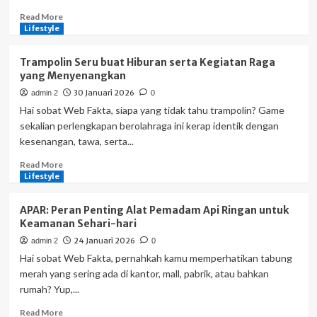
yang
Bikin
Read
Read More
Ketagihan
more
Lifestyle
about
Segudang
Trampolin Seru buat Hiburan serta Kegiatan Raga
Manfaat
yang Menyenangkan
Jus
30 Januari 2026
admin 2
0
Sayur
buat
Hai sobat Web Fakta, siapa yang tidak tahu trampolin? Game
Style
sekalian perlengkapan berolahraga ini kerap identik dengan
Hidup
kesenangan, tawa, serta...
Sehat
serta
Read
Read More
Segar
more
Lifestyle
about
Trampolin
APAR: Peran Penting Alat Pemadam Api Ringan untuk
Seru
Keamanan Sehari-hari
buat
24 Januari 2026
admin 2
0
Hiburan
serta
Hai sobat Web Fakta, pernahkah kamu memperhatikan tabung
Kegiatan
merah yang sering ada di kantor, mall, pabrik, atau bahkan
Raga
rumah? Yup,...
yang
Menyenangkan
Read
Read More