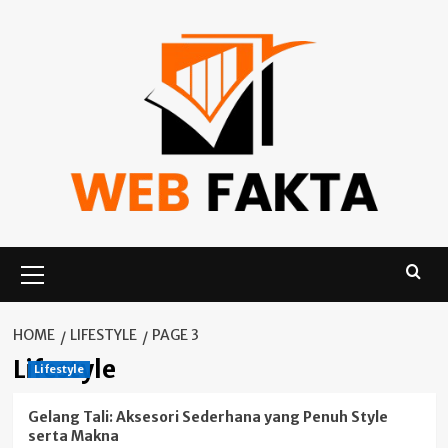
Skip
to
content
Primary
Menu
HOME
LIFESTYLE
PAGE 3
Lifestyle
Lifestyle
Gelang Tali: Aksesori Sederhana yang Penuh Style
serta Makna