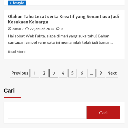
more
Lifestyle
about
APAR:
Olahan Tahu Lezat serta Kreatif yang Senantiasa Jadi
Peran
Kesukaan Keluarga
Penting
22 Januari 2026
admin 2
0
Alat
Pemadam
Hai sobat Web Fakta, siapa di mari yang suka tahu? Bahan
Api
santapan simpel yang satu ini memanglah telah jadi bagian...
Ringan
Read
Read More
untuk
more
Keamanan
about
Sehari-
Olahan
hari
Paginasi
Tahu
Previous
1
2
3
4
5
6
…
9
Next
Lezat
pos
serta
Kreatif
Cari
yang
Senantiasa
Jadi
Kesukaan
Cari
Keluarga