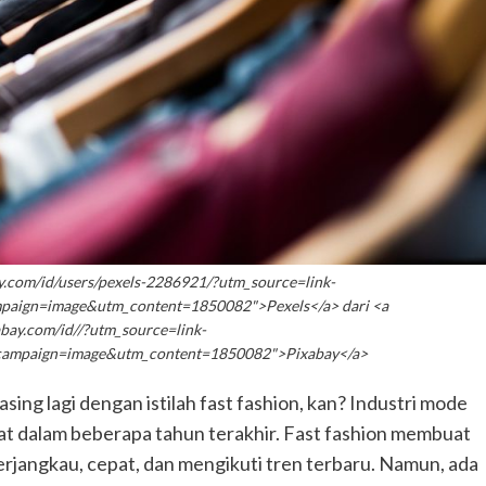
ay.com/id/users/pexels-2286921/?utm_source=link-
paign=image&utm_content=1850082">Pexels</a> dari <a
abay.com/id//?utm_source=link-
_campaign=image&utm_content=1850082">Pixabay</a>
 asing lagi dengan istilah fast fashion, kan? Industri mode
t dalam beberapa tahun terakhir. Fast fashion membuat
rjangkau, cepat, dan mengikuti tren terbaru. Namun, ada