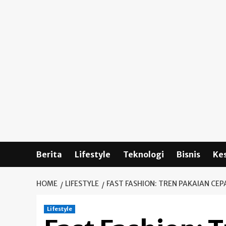
Skip
to
content
Berita
Lifestyle
Teknologi
Bisnis
Ke
HOME
LIFESTYLE
FAST FASHION: TREN PAKAIAN CE
Lifestyle