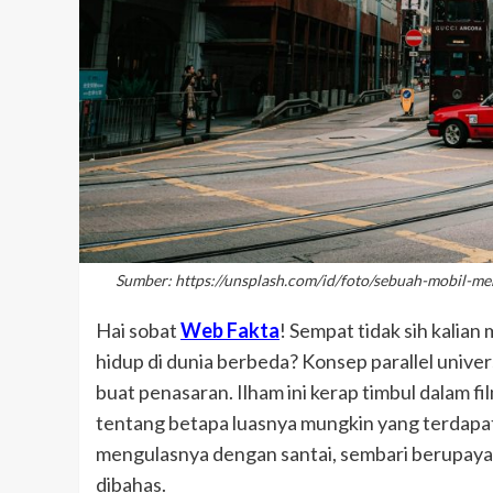
Sumber: https://unsplash.com/id/foto/sebuah-mobil-m
Hai sobat
Web Fakta
! Sempat tidak sih kalian
hidup di dunia berbeda? Konsep parallel univ
buat penasaran. Ilham ini kerap timbul dalam fi
tentang betapa luasnya mungkin yang terdapat di
mengulasnya dengan santai, sembari berupaya 
dibahas.