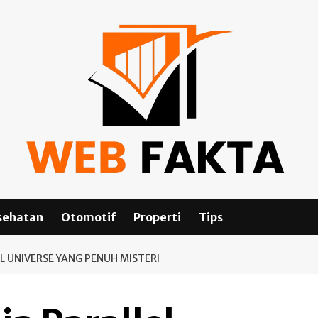
sehatan
Otomotif
Properti
Tips
L UNIVERSE YANG PENUH MISTERI