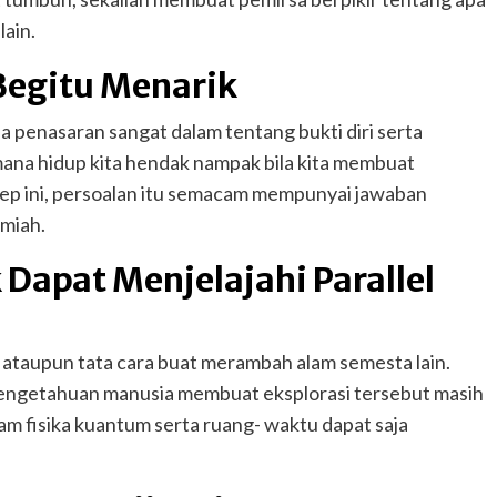
lain.
 Begitu Menarik
 penasaran sangat dalam tentang bukti diri serta
mana hidup kita hendak nampak bila kita membuat
p ini, persoalan itu semacam mempunyai jawaban
lmiah.
apat Menjelajahi Parallel
 ataupun tata cara buat merambah alam semesta lain.
 pengetahuan manusia membuat eksplorasi tersebut masih
lam fisika kuantum serta ruang- waktu dapat saja