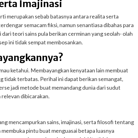
erta Imajinasi
gerti merupakan sebab batasnya antara realita serta
ng terdengar semacam fiksi, namun senantiasa dibahas para
si dari teori sains pula berikan cerminan yang seolah- olah
sep ini tidak sempat membosankan.
ayangkannya?
 mau ketahui. Membayangkan kenyataan lain membuat
 tidak terbatas. Perihal ini dapat berikan semangat,
niverse jadi metode buat memandang dunia dari sudut
 relevan dibicarakan.
ng mencampurkan sains, imajinasi, serta filosofi tentang
a membuka pintu buat menguasai betapa luasnya