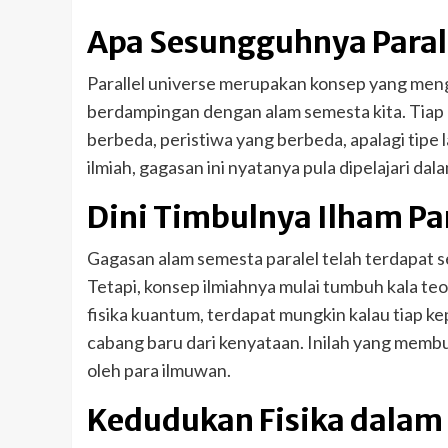
Apa Sesungguhnya Parall
Parallel universe merupakan konsep yang men
berdampingan dengan alam semesta kita. Tiap
berbeda, peristiwa yang berbeda, apalagi tipe l
ilmiah, gagasan ini nyatanya pula dipelajari dal
Dini Timbulnya Ilham Par
Gagasan alam semesta paralel telah terdapat se
Tetapi, konsep ilmiahnya mulai tumbuh kala te
fisika kuantum, terdapat mungkin kalau tiap k
cabang baru dari kenyataan. Inilah yang membu
oleh para ilmuwan.
Kedudukan Fisika dalam