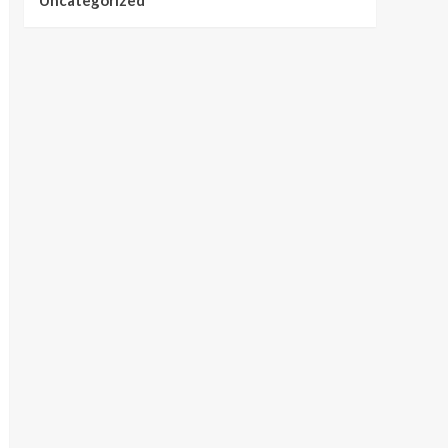
Uncategorized