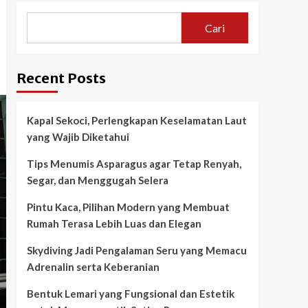
Cari
Recent Posts
Kapal Sekoci, Perlengkapan Keselamatan Laut
yang Wajib Diketahui
Tips Menumis Asparagus agar Tetap Renyah,
Segar, dan Menggugah Selera
Pintu Kaca, Pilihan Modern yang Membuat
Rumah Terasa Lebih Luas dan Elegan
Skydiving Jadi Pengalaman Seru yang Memacu
Adrenalin serta Keberanian
Bentuk Lemari yang Fungsional dan Estetik