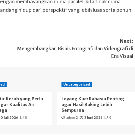
. Dengan membayangkan dunia paralel, kita tidak cuma
andang hidup dari perspektif yang lebih luas serta penuh
Next:
Mengembangkan Bisnis Fotografi dan Videografi di
Era Visual
zed
Uncategorized
ir Keruh yang Perlu
Loyang Kue: Rahasia Penting
agar Kualitas Air
agar Hasil Baking Lebih
jaga
Sempurna
10 Juli 2026
3 Juni 2026
0
admin 2
0