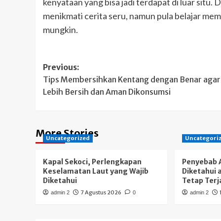
kenyataan yang bisa jadi terdapat di luar situ
menikmati cerita seru, namun pula belajar mem
mungkin.
Post
Previous:
Tips Membersihkan Kentang dengan Benar agar
navigation
Lebih Bersih dan Aman Dikonsumsi
More Stories
Uncategorized
Uncategori
Kapal Sekoci, Perlengkapan
Penyebab A
Keselamatan Laut yang Wajib
Diketahui 
Diketahui
Tetap Ter
7 Agustus 2026
admin 2
0
admin 2