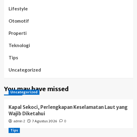
Lifestyle
Otomotif
Properti
Teknologi
Tips
Uncategorized
You may have missed
Uncategorized
Kapal Sekoci, Perlengkapan Keselamatan Laut yang
Wajib Diketahui
7 Agustus 2026
admin 2
0
Tips