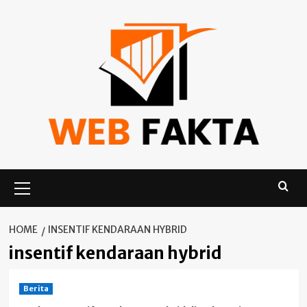
Skip
to
content
Primary
Menu
HOME
INSENTIF KENDARAAN HYBRID
insentif kendaraan hybrid
Berita