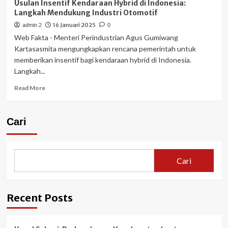
Usulan Insentif Kendaraan Hybrid di Indonesia:
Langkah Mendukung Industri Otomotif
16 Januari 2025
admin 2
0
Web Fakta - Menteri Perindustrian Agus Gumiwang
Kartasasmita mengungkapkan rencana pemerintah untuk
memberikan insentif bagi kendaraan hybrid di Indonesia.
Langkah...
Read
Read More
more
about
Usulan
Cari
Insentif
Kendaraan
Hybrid
di
Cari
Indonesia:
Langkah
Mendukung
Industri
Recent Posts
Otomotif