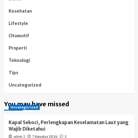
Kesehatan
Lifestyle
Otomotif
Properti
Teknologi
Tips
Uncategorized
You may have missed
Uncategorized
Kapal Sekoci, Perlengkapan Keselamatan Laut yang
Wajib Diketahui
7 Agustus 2026
admin 2
0