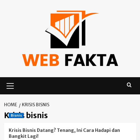
Skip
to
content
Primary
Menu
HOME
KRISIS BISNIS
Krisis bisnis
Bisnis
Krisis Bisnis Datang? Tenang, Ini Cara Hadapi dan
Bangkit Lagi!