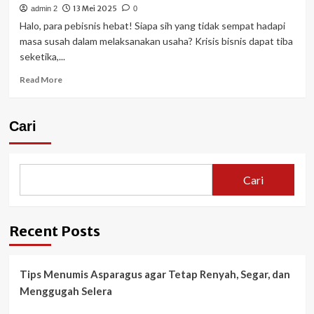
13 Mei 2025
admin 2
0
Halo, para pebisnis hebat! Siapa sih yang tidak sempat hadapi
masa susah dalam melaksanakan usaha? Krisis bisnis dapat tiba
seketika,...
Read
Read More
more
about
Krisis
Cari
Bisnis
Datang?
Tenang,
Ini
Cari
Cara
Hadapi
dan
Bangkit
Recent Posts
Lagi!
Tips Menumis Asparagus agar Tetap Renyah, Segar, dan
Menggugah Selera