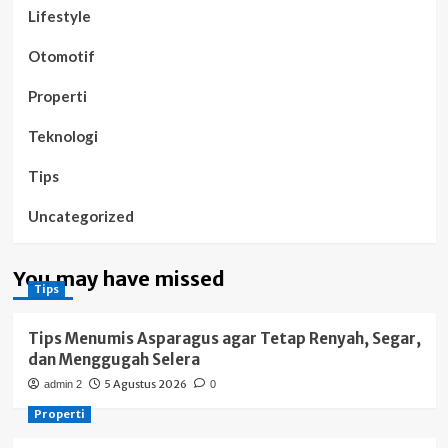
Lifestyle
Otomotif
Properti
Teknologi
Tips
Uncategorized
You may have missed
Tips
Tips Menumis Asparagus agar Tetap Renyah, Segar,
dan Menggugah Selera
5 Agustus 2026
admin 2
0
Properti