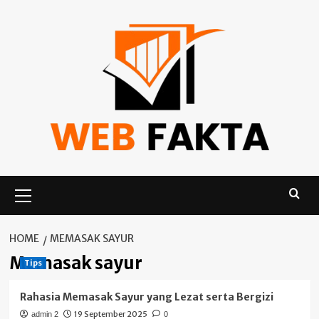
Skip
to
content
Primary
Menu
HOME
MEMASAK SAYUR
Memasak sayur
Tips
Rahasia Memasak Sayur yang Lezat serta Bergizi
19 September 2025
admin 2
0