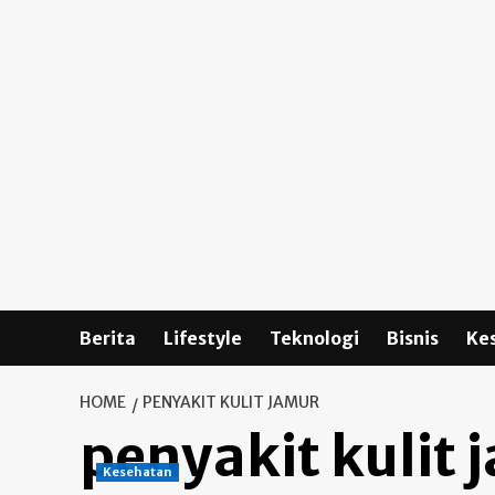
Skip
to
content
Berita
Lifestyle
Teknologi
Bisnis
Ke
HOME
PENYAKIT KULIT JAMUR
penyakit kulit 
Kesehatan