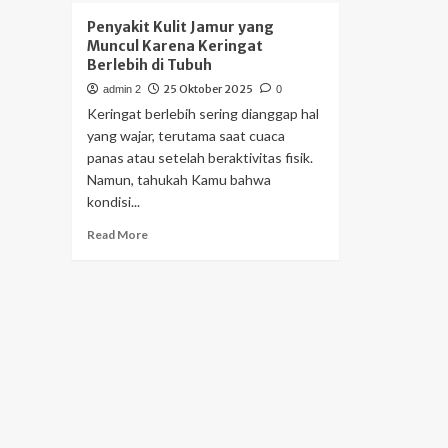
Penyakit Kulit Jamur yang
Muncul Karena Keringat
Berlebih di Tubuh
25 Oktober 2025
admin 2
0
Keringat berlebih sering dianggap hal
yang wajar, terutama saat cuaca
panas atau setelah beraktivitas fisik.
Namun, tahukah Kamu bahwa
kondisi...
Read
Read More
more
about
Penyakit
Kulit
Jamur
yang
Muncul
Karena
Keringat
Berlebih
di