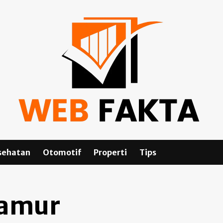
sehatan
Otomotif
Properti
Tips
jamur