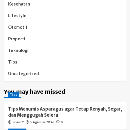
Kesehatan
Lifestyle
Otomotif
Properti
Teknologi
Tips
Uncategorized
You may have missed
Tips
Tips Menumis Asparagus agar Tetap Renyah, Segar,
dan Menggugah Selera
5 Agustus 2026
admin 2
0