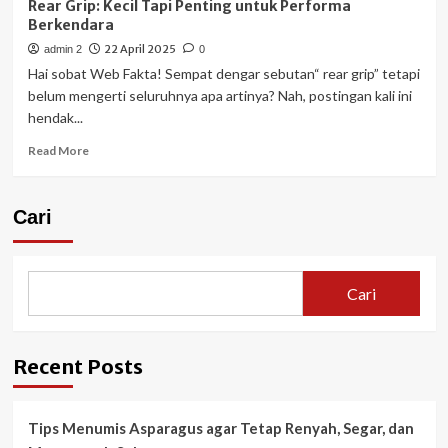
Rear Grip: Kecil Tapi Penting untuk Performa
Berkendara
22 April 2025
admin 2
0
Hai sobat Web Fakta! Sempat dengar sebutan“ rear grip” tetapi
belum mengerti seluruhnya apa artinya? Nah, postingan kali ini
hendak...
Read
Read More
more
about
Rear
Cari
Grip:
Kecil
Tapi
Penting
Cari
untuk
Performa
Berkendara
Recent Posts
Tips Menumis Asparagus agar Tetap Renyah, Segar, dan