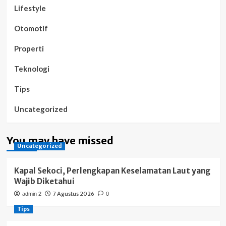
Lifestyle
Otomotif
Properti
Teknologi
Tips
Uncategorized
You may have missed
Uncategorized
Kapal Sekoci, Perlengkapan Keselamatan Laut yang
Wajib Diketahui
7 Agustus 2026
admin 2
0
Tips