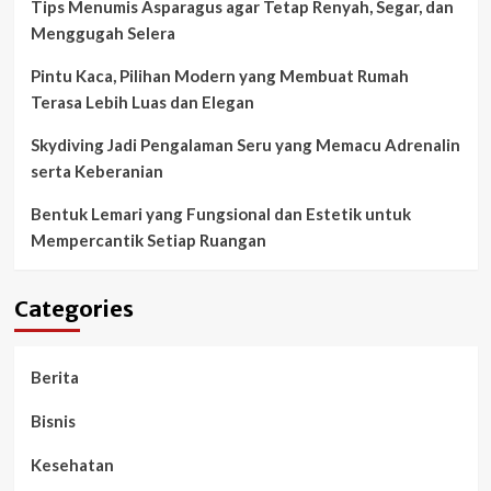
Tips Menumis Asparagus agar Tetap Renyah, Segar, dan
Menggugah Selera
Pintu Kaca, Pilihan Modern yang Membuat Rumah
Terasa Lebih Luas dan Elegan
Skydiving Jadi Pengalaman Seru yang Memacu Adrenalin
serta Keberanian
Bentuk Lemari yang Fungsional dan Estetik untuk
Mempercantik Setiap Ruangan
Categories
Berita
Bisnis
Kesehatan