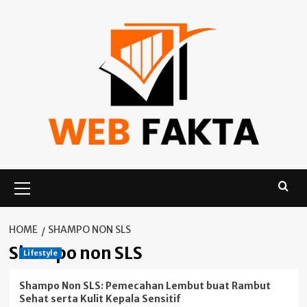
Skip
to
content
Primary
Menu
HOME
SHAMPO NON SLS
Shampo non SLS
Lifestyle
Shampo Non SLS: Pemecahan Lembut buat Rambut
Sehat serta Kulit Kepala Sensitif