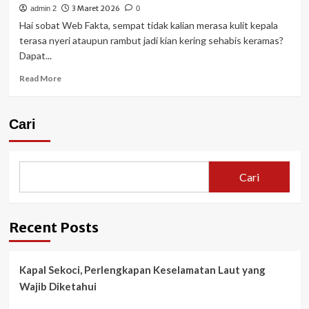
3 Maret 2026
admin 2
0
Hai sobat Web Fakta, sempat tidak kalian merasa kulit kepala
terasa nyeri ataupun rambut jadi kian kering sehabis keramas?
Dapat...
Read
Read More
more
about
Shampo
Cari
Non
SLS:
Pemecahan
Lembut
Cari
buat
Rambut
Sehat
serta
Recent Posts
Kulit
Kepala
Sensitif
Kapal Sekoci, Perlengkapan Keselamatan Laut yang
Wajib Diketahui